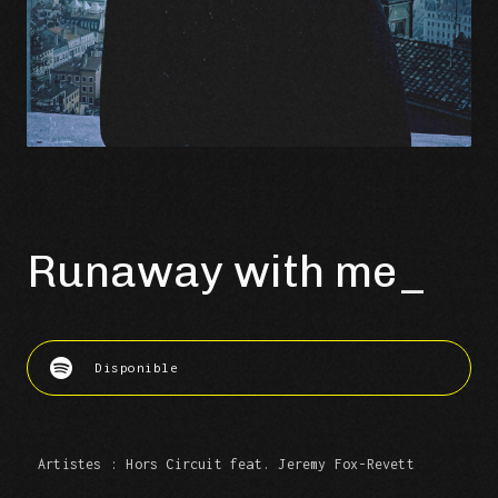
Runaway with me
Disponible
Artistes : Hors Circuit feat. Jeremy Fox-Revett