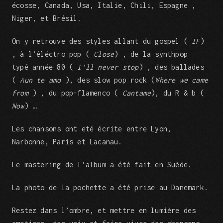
écosse, Canada, Usa, Italie, Chili, Espagne ,
Niger, et Brésil.
On y retrouve des styles allant du gospel (
IF
)
, à l’éléctro pop (
Close
) , de la synthpop
typé année 80 (
I’ll never stop
) , des ballades
(
Aun te amo
), des slow pop rock (
Where we came
from
) , du pop-flamenco (
Cantame
), du R & b (
Now
) …
Les chansons ont eté écrite entre Lyon,
Narbonne, Paris et Lacanau.
Le mastering de l’album a été fait en Suède.
La photo de la pochette a été prise au Danemark.
Restez dans l’ombre, et mettre en lumière des